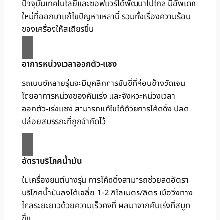
ปัจจุบันเทคโนโลยีและซอฟแวร์ได้พัฒนาไปไกล มีอัพเดท
ใหม่ที่ออกมาแก้ไขปัญหาเหล่านี้ รวมทั้งเรื่องความร้อน
ของเครื่องให้สเถียรขึ้น
อาการหน่วงเวลาออกตัว-แซง
รถเบนซ์หลายรุ่นจะมีบุคลิกการขับขี่ที่ค่อนข้างชัดเจน
โดยอาการหน่วงของคันเร่ง และจังหวะหน่วงเวลา
ออกตัว-เร่งแซง สามารถแก้ไขได้ด้วยการโค้ดดิ้ง ปลด
ปล่อยสมรรถะที่ถูกจำกัดไว้
อัตราบริโภคน้ำมัน
ในเครื่องยนต์บางรุ่น การโค้ดดิ้งสามารถช่วยลดอัตรา
บริโภคน้ำมันลงได้เฉลี่ย 1-2 กิโลเมตร/ลิตร เมื่อวิ่งทาง
ไกลระยะยาวด้วยความเร็วคงที่ ผลมาจากคันเร่งที่สมูท
ขึ้น