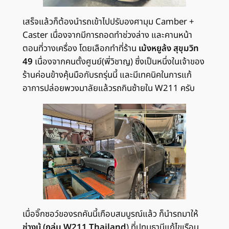
เสร็จแล้วก็ต้องนำรถเข้าไปปรับองศามุม Camber +
Caster เนื่องจากมีการถอดทำช่วงล่าง และคานหน้า
ตอนที่วางเครื่อง โดยเลือกทำที่ร้าน
เม้งหยูล้ง สุขุมวิท
49
เนื่องจากคนตั้งศูนย์(พี่วิชาญ) ซึ่งเป็นหนึ่งในเจ้าของ
ร้านค่อนข้างคุ้นมือกับรถรุ่นนี้ และมีเทคนิคในการแก้
อาการปล่อยพวงมาลัยแล้วรถกินซ้ายใน W211 ครับ
เมื่อจิ๊กซอว์ของรถคันนี้เกือบสมบูรณ์แล้ว ก็นำรถมาให้
ช่างบู้ (กลุ่ม W211 Thailand
) ที่ปทุมธานีแก้ไขเรือน